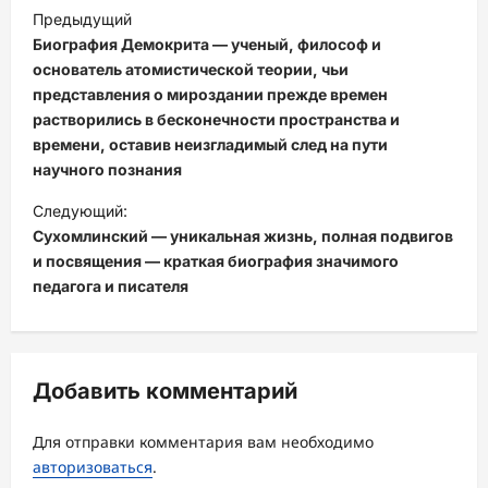
Н
Предыдущий
а
Биография Демокрита — ученый, философ и
в
основатель атомистической теории, чьи
представления о мироздании прежде времен
и
растворились в бесконечности пространства и
г
времени, оставив неизгладимый след на пути
научного познания
а
ц
Следующий:
Сухомлинский — уникальная жизнь, полная подвигов
и
и посвящения — краткая биография значимого
я
педагога и писателя
з
а
п
Добавить комментарий
и
с
Для отправки комментария вам необходимо
авторизоваться
.
и