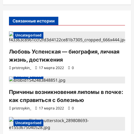
п
и
Связанные истории
с
Uncategorised
и
Любовь Успенская — биография, личная
жизнь, достижения
pristroykin_
17 марта 2022
0
Uncategorised
Причины возникновения липомы в почке:
как справиться с болезнью
pristroykin_
17 марта 2022
0
Uncategorised