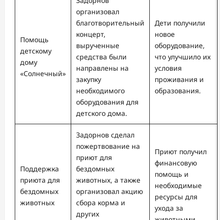
Задорнов
организовал
благотворительный
Дети получили
концерт,
новое
Помощь
вырученные
оборудование,
детскому
средства были
что улучшило их
дому
направлены на
условия
«Солнечный»
закупку
проживания и
необходимого
образования.
оборудования для
детского дома.
Задорнов сделал
пожертвование на
Приют получил
приют для
финансовую
Поддержка
бездомных
помощь и
приюта для
животных, а также
необходимые
бездомных
организовал акцию
ресурсы для
животных
сбора корма и
ухода за
других
животными.