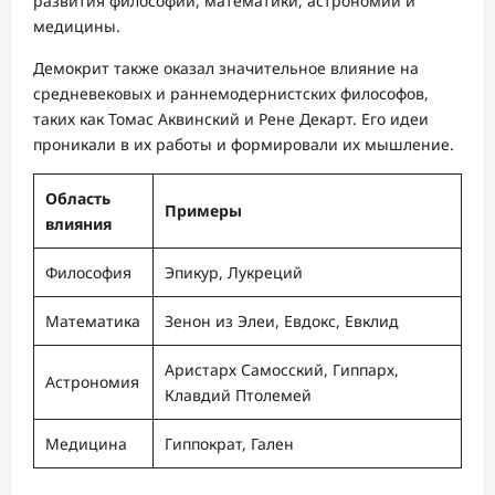
развития философии, математики, астрономии и
медицины.
Демокрит также оказал значительное влияние на
средневековых и раннемодернистских философов,
таких как Томас Аквинский и Рене Декарт. Его идеи
проникали в их работы и формировали их мышление.
Область
Примеры
влияния
Философия
Эпикур, Лукреций
Математика
Зенон из Элеи, Евдокс, Евклид
Аристарх Самосский, Гиппарх,
Астрономия
Клавдий Птолемей
Медицина
Гиппократ, Гален