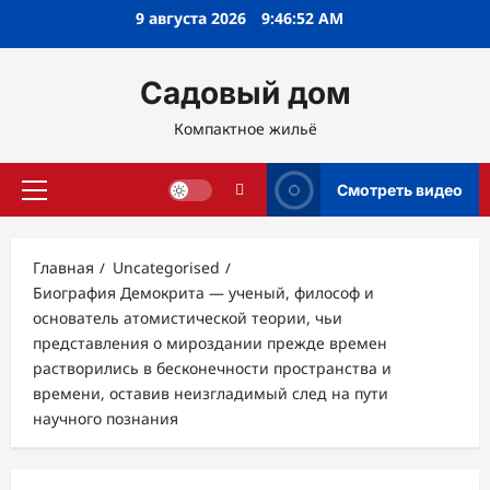
Перейти
9 августа 2026
9:46:53 AM
к
содержимому
Садовый дом
Компактное жильё
Смотреть видео
Основное
меню
Главная
Uncategorised
Биография Демокрита — ученый, философ и
основатель атомистической теории, чьи
представления о мироздании прежде времен
растворились в бесконечности пространства и
времени, оставив неизгладимый след на пути
научного познания