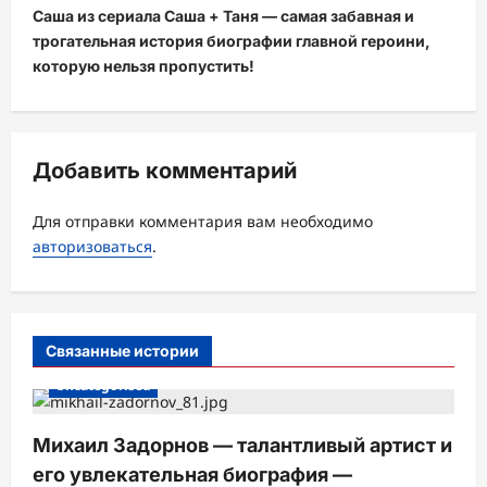
и
Саша из сериала Саша + Таня — самая забавная и
трогательная история биографии главной героини,
г
которую нельзя пропустить!
а
ц
и
Добавить комментарий
я
з
Для отправки комментария вам необходимо
а
авторизоваться
.
п
и
с
Связанные истории
и
Uncategorised
Михаил Задорнов — талантливый артист и
его увлекательная биография —