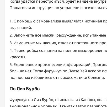
Когда удастся перестроиться, будет найдена внутр
Пошаговая инструкция по устранению психосомати
С помощью самоанализа выявляется истинная п
высыпаний.
Запомнить все мысли, рассуждение, испытанные 
Изменение мышления, отказ от постоянного про
Перестройка сознания на полное выздоровление
красоты.
Ежедневное произнесение аффирмаций. Проговар
больше нет. Тогда фурункул по Луизе Хей вскоре и
полностью избавитесь от психосоматики болезни.
По Лиз Бурбо
Фурункул по Лиз Бурбо, психолога из Канады, явля
эмоциональном уровнях. В книгах автор разработ