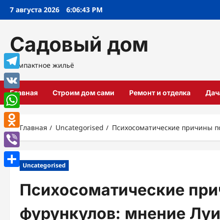
Перейти
7 августа 2026
6:06:44 PM
к
содержимому
Садовый дом
Компактное жильё
Telegram
Главная
Строим дом сами
Ремонт и отделка
Дач
VK
WhatsApp
Главная
Uncategorised
Психосоматические причины по
Odnoklassniki
Viber
Uncategorised
Отправить
Психосоматические при
фурункулов: мнение Луи