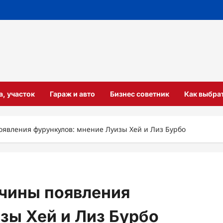
а, участок
Гараж и авто
Бизнес советник
Как выбра
явления фурункулов: мнение Луизы Хей и Лиз Бурбо
чины появления
зы Хей и Лиз Бурбо