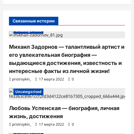
и
с
Связанные истории
и
Uncategorised
Михаил Задорнов — талантливый артист и
его увлекательная биография —
выдающиеся достижения, известность и
интересные факты из личной жизни!
pristroykin_
17 марта 2022
0
Uncategorised
Любовь Успенская — биография, личная
жизнь, достижения
pristroykin_
17 марта 2022
0
Uncategorised