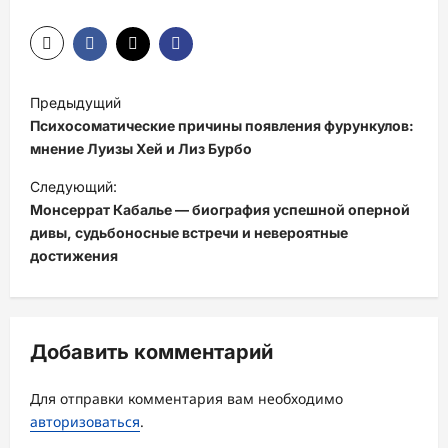
Н
Предыдущий
а
Психосоматические причины появления фурункулов:
в
мнение Луизы Хей и Лиз Бурбо
и
Следующий:
Монсеррат Кабалье — биография успешной оперной
г
дивы, судьбоносные встречи и невероятные
а
достижения
ц
и
я
Добавить комментарий
з
а
Для отправки комментария вам необходимо
авторизоваться
.
п