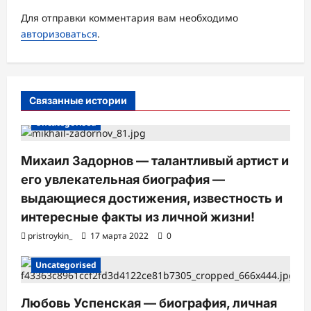
а
Для отправки комментария вам необходимо
п
авторизоваться
.
и
с
и
Связанные истории
Uncategorised
Михаил Задорнов — талантливый артист и
его увлекательная биография —
выдающиеся достижения, известность и
интересные факты из личной жизни!
pristroykin_
17 марта 2022
0
Uncategorised
Любовь Успенская — биография, личная