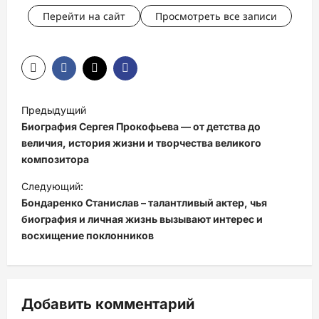
Перейти на сайт
Просмотреть все записи
Н
Предыдущий
а
Биография Сергея Прокофьева — от детства до
в
величия, история жизни и творчества великого
композитора
и
Следующий:
г
Бондаренко Станислав – талантливый актер, чья
а
биография и личная жизнь вызывают интерес и
ц
восхищение поклонников
и
я
з
Добавить комментарий