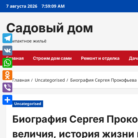
Перейти
7 августа 2026
7:59:10 AM
к
содержимому
Садовый дом
Компактное жильё
Telegram
Главная
Строим дом сами
Ремонт и отделка
Дач
VK
WhatsApp
Главная
Uncategorised
Биография Сергея Прокофьева 
Odnoklassniki
Viber
Uncategorised
Отправить
Биография Сергея Проко
величия, история жизни 