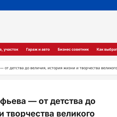
а, участок
Гараж и авто
Бизнес советник
Как выбра
— от детства до величия, история жизни и творчества великог
фьева — от детства до
и творчества великого