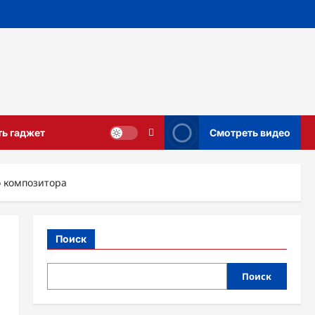
ть гаджет
Смотреть видео
о композитора
Поиск
Поиск