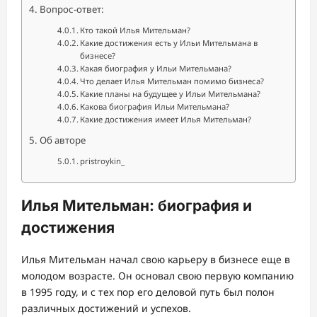
Вопрос-ответ:
Кто такой Илья Мительман?
Какие достижения есть у Ильи Мительмана в
бизнесе?
Какая биография у Ильи Мительмана?
Что делает Илья Мительман помимо бизнеса?
Какие планы на будущее у Ильи Мительмана?
Какова биография Ильи Мительмана?
Какие достижения имеет Илья Мительман?
Об авторе
pristroykin_
Илья Мительман: биография и
достижения
Илья Мительман начал свою карьеру в бизнесе еще в
молодом возрасте. Он основал свою первую компанию
в 1995 году, и с тех пор его деловой путь был полон
различных достижений и успехов.