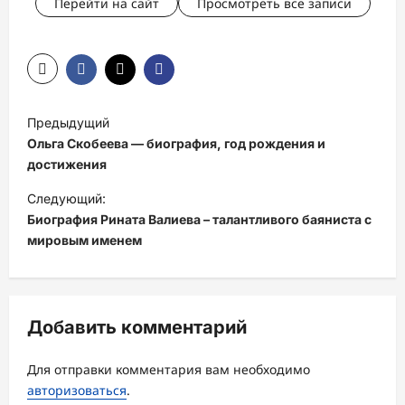
Перейти на сайт
Просмотреть все записи
Н
Предыдущий
а
Ольга Скобеева — биография, год рождения и
в
достижения
и
Следующий:
Биография Рината Валиева – талантливого баяниста с
г
мировым именем
а
ц
и
Добавить комментарий
я
з
Для отправки комментария вам необходимо
а
авторизоваться
.