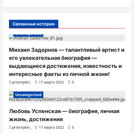
п
и
с
Связанные истории
и
Uncategorised
Михаил Задорнов — талантливый артист и
его увлекательная биография —
выдающиеся достижения, известность и
интересные факты из личной жизни!
pristroykin_
17 марта 2022
0
Uncategorised
Любовь Успенская — биография, личная
жизнь, достижения
pristroykin_
17 марта 2022
0