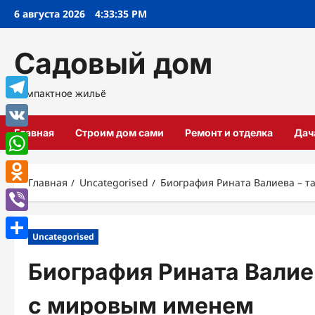
Перейти
6 августа 2026
4:33:36 PM
к
содержимому
Садовый дом
Компактное жильё
Telegram
Главная
Строим дом сами
Ремонт и отделка
Дач
VK
WhatsApp
Главная
Uncategorised
Биография Рината Валиева – т
Odnoklassniki
Viber
Uncategorised
Отправить
Биография Рината Валие
с мировым именем