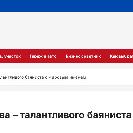
а, участок
Гараж и авто
Бизнес советник
Как выбра
алантливого баяниста с мировым именем
ва – талантливого баяниста