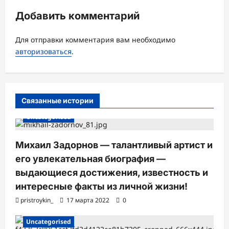
я
Добавить комментарий
з
а
Для отправки комментария вам необходимо
авторизоваться
.
п
и
с
Связанные истории
и
Uncategorised
Михаил Задорнов — талантливый артист и
его увлекательная биография —
выдающиеся достижения, известность и
интересные факты из личной жизни!
pristroykin_
17 марта 2022
0
Uncategorised