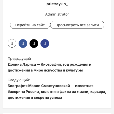
pristroykin_
Administrator
Перейти на сайт
Просмотреть все записи
Н
Предыдущий
а
Долина Лариса — биография, год рождения и
в
достижения в мире искусства и культуры
и
Следующий:
Биография Марии Смоктуновской — известная
г
балерина России, сплетни и факты из жизни, карьера,
а
достижения и секреты успеха
ц
и