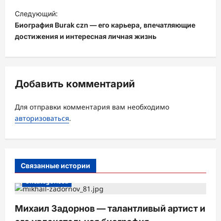
г
Следующий:
а
Биография Burak czn — его карьера, впечатляющие
ц
достижения и интересная личная жизнь
и
я
з
Добавить комментарий
а
Для отправки комментария вам необходимо
п
авторизоваться
.
и
с
и
Связанные истории
Uncategorised
Михаил Задорнов — талантливый артист и