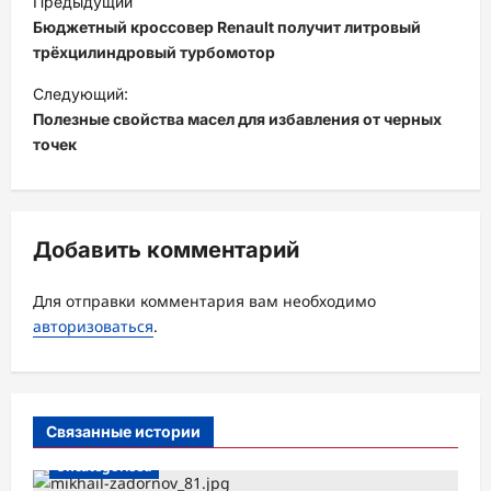
Предыдущий
а
Бюджетный кроссовер Renault получит литровый
в
трёхцилиндровый турбомотор
и
Следующий:
Полезные свойства масел для избавления от черных
г
точек
а
ц
и
Добавить комментарий
я
з
Для отправки комментария вам необходимо
а
авторизоваться
.
п
и
с
Связанные истории
и
Uncategorised