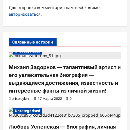
з
Для отправки комментария вам необходимо
а
авторизоваться
.
п
и
с
Связанные истории
и
Uncategorised
Михаил Задорнов — талантливый артист и
его увлекательная биография —
выдающиеся достижения, известность и
интересные факты из личной жизни!
pristroykin_
17 марта 2022
0
Uncategorised
Любовь Успенская — биография, личная