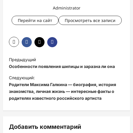
Administrator
Перейти на сайт
Просмотреть все записи
Н
Предыдущий
а
Особенности появления шипицы и заразна ли она
в
Следующий:
и
Родители Максима Галкина — биография, история
знакомства, личная жизнь — интересные факты о
г
родителях известного российского артиста
а
ц
и
Добавить комментарий
я