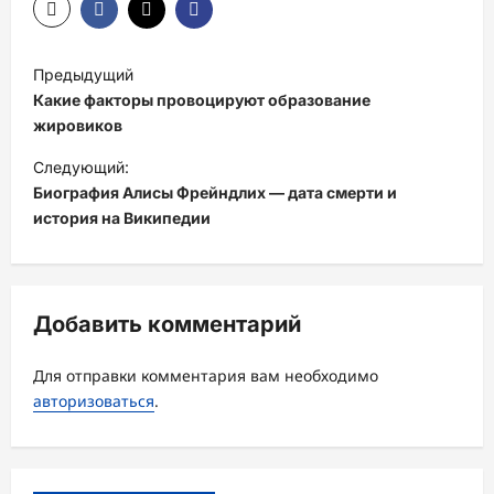
Н
Предыдущий
а
Какие факторы провоцируют образование
в
жировиков
и
Следующий:
Биография Алисы Фрейндлих — дата смерти и
г
история на Википедии
а
ц
и
Добавить комментарий
я
з
Для отправки комментария вам необходимо
а
авторизоваться
.
п
и