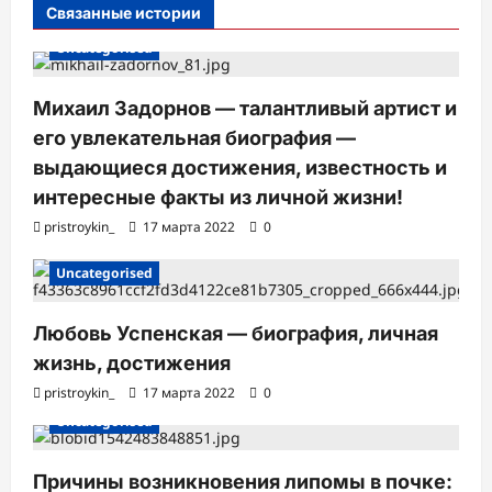
с
Связанные истории
и
Uncategorised
Михаил Задорнов — талантливый артист и
его увлекательная биография —
выдающиеся достижения, известность и
интересные факты из личной жизни!
pristroykin_
17 марта 2022
0
Uncategorised
Любовь Успенская — биография, личная
жизнь, достижения
pristroykin_
17 марта 2022
0
Uncategorised
Причины возникновения липомы в почке: