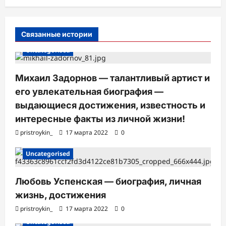
и
с
Связанные истории
и
Uncategorised
Михаил Задорнов — талантливый артист и
его увлекательная биография —
выдающиеся достижения, известность и
интересные факты из личной жизни!
pristroykin_
17 марта 2022
0
Uncategorised
Любовь Успенская — биография, личная
жизнь, достижения
pristroykin_
17 марта 2022
0
Uncategorised