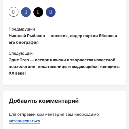
Н
Предыдущий
а
Николай Рыбаков — политик, лидер партии Яблоко и
в
его биография
и
Следующий:
Эдит Эгер — история жизни и творчества известной
г
психологини, писательницы и выдающейся женщины
а
ХХ века!
ц
и
я
Добавить комментарий
з
а
Для отправки комментария вам необходимо
авторизоваться
.
п