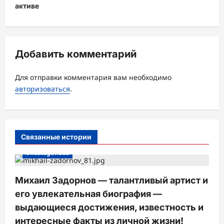
ц
активе
и
я
з
Добавить комментарий
а
Для отправки комментария вам необходимо
п
авторизоваться
.
и
с
и
Связанные истории
Uncategorised
Михаил Задорнов — талантливый артист и
его увлекательная биография —
выдающиеся достижения, известность и
интересные факты из личной жизни!