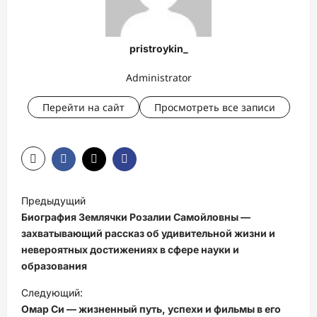
pristroykin_
Administrator
Перейти на сайт
Просмотреть все записи
Н
Предыдущий
а
Биография Землячки Розалии Самойловны —
в
захватывающий рассказ об удивительной жизни и
невероятных достижениях в сфере науки и
и
образования
г
Следующий:
а
Омар Си — жизненный путь, успехи и фильмы в его