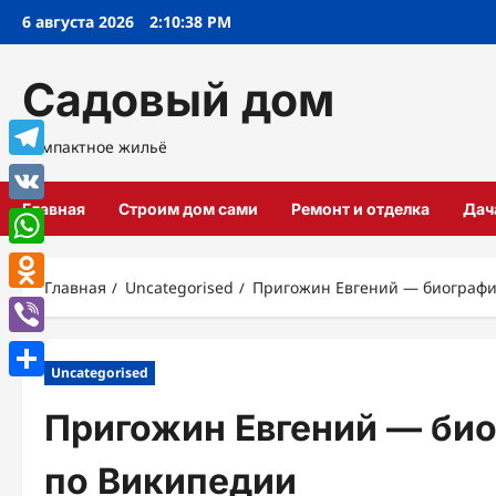
Перейти
6 августа 2026
2:10:39 PM
к
содержимому
Садовый дом
Компактное жильё
Telegram
Главная
Строим дом сами
Ремонт и отделка
Дач
VK
WhatsApp
Главная
Uncategorised
Пригожин Евгений — биографи
Odnoklassniki
Viber
Uncategorised
Отправить
Пригожин Евгений — био
по Википедии