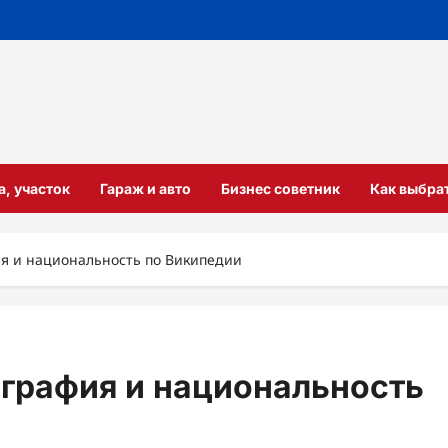
а, участок
Гараж и авто
Бизнес советник
Как выбра
я и национальность по Википедии
графия и национальность