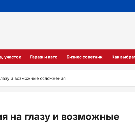
а, участок
Гараж и авто
Бизнес советник
Как выбра
глазу и возможные осложнения
я на глазу и возможные