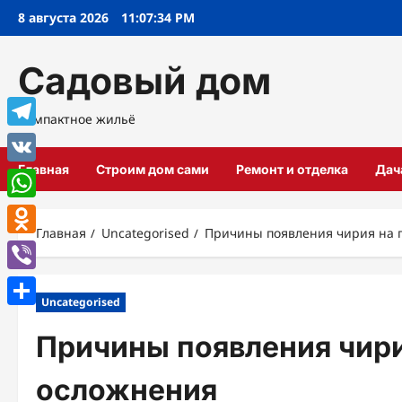
Перейти
8 августа 2026
11:07:35 PM
к
содержимому
Садовый дом
Компактное жильё
Telegram
Главная
Строим дом сами
Ремонт и отделка
Дач
VK
WhatsApp
Главная
Uncategorised
Причины появления чирия на 
Odnoklassniki
Viber
Uncategorised
Отправить
Причины появления чири
осложнения