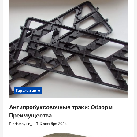
з
а
п
и
с
и
Гараж и авто
Антипробуксовочные траки: Обзор и
Преимущества
pristroykin_
6 октября 2024