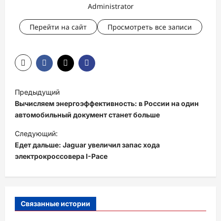
Administrator
Перейти на сайт
Просмотреть все записи
Н
Предыдущий
а
Вычисляем энергоэффективность: в России на один
в
автомобильный документ станет больше
и
Следующий:
Едет дальше: Jaguar увеличил запас хода
г
электрокроссовера I-Pace
а
ц
и
Связанные истории
я