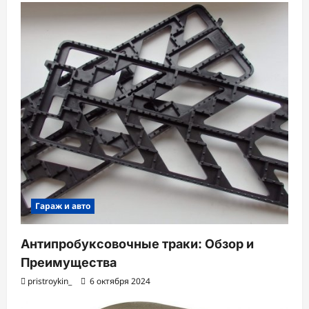
з
а
п
и
с
и
Гараж и авто
Антипробуксовочные траки: Обзор и
Преимущества
pristroykin_
6 октября 2024