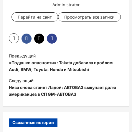
Administrator
Перейти на сайт
Просмотреть все записи
Н
Предыдущий
а
«Подушки опасности»: Takata добавила проблем
в
Audi, BMW, Toyota, Honda и Mitsubishi
и
Следующий:
Нива снова станет Ладой: АВТОВАЗ выкупает долю
г
американцев в СП GM-АВТОВАЗ
а
ц
и
Связанные истории
я