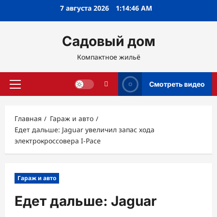
Перейти
7 августа 2026
1:14:47 AM
к
содержимому
Садовый дом
Компактное жильё
Смотреть видео
Основное
меню
Главная
Гараж и авто
Едет дальше: Jaguar увеличил запас хода
электрокроссовера I-Pace
Гараж и авто
Едет дальше: Jaguar