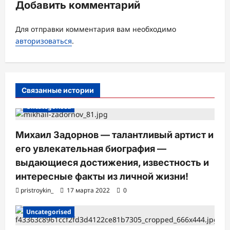
Добавить комментарий
и
я
Для отправки комментария вам необходимо
з
авторизоваться
.
а
п
и
Связанные истории
с
Uncategorised
и
Михаил Задорнов — талантливый артист и
его увлекательная биография —
выдающиеся достижения, известность и
интересные факты из личной жизни!
pristroykin_
17 марта 2022
0
Uncategorised