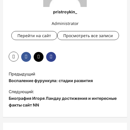
pristroykin_
Administrator
Перейти на сайт
Просмотреть все записи
Н
Предыдущий
а
Воспаление фурункула: стадии развития
в
Следующий:
и
Биография Игоря Ландау достижения и интересные
факты сайт NN
г
а
ц