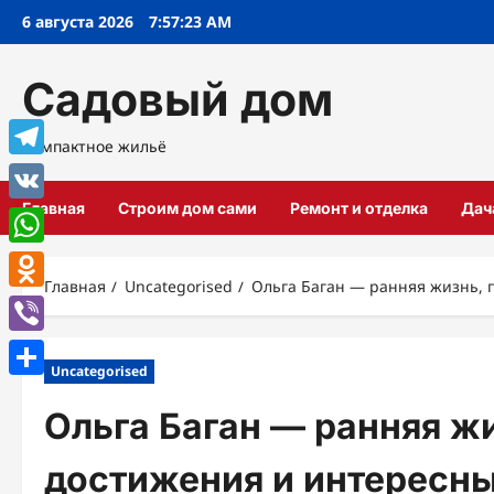
Перейти
6 августа 2026
7:57:24 AM
к
содержимому
Садовый дом
Компактное жильё
Telegram
Главная
Строим дом сами
Ремонт и отделка
Дач
VK
WhatsApp
Главная
Uncategorised
Ольга Баган — ранняя жизнь,
Odnoklassniki
Viber
Uncategorised
Отправить
Ольга Баган — ранняя ж
достижения и интересн