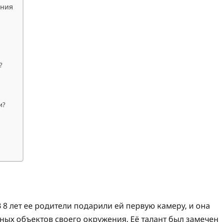
ения
?
и?
 8 лет ее родители подарили ей первую камеру, и она
ых объектов своего окружения. Её талант был замечен