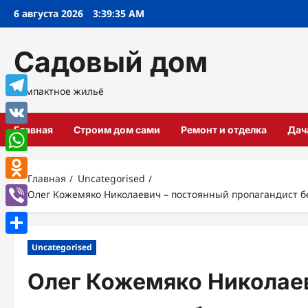
Перейти
6 августа 2026
3:39:36 AM
к
содержимому
Садовый дом
Компактное жильё
Telegram
Главная
Строим дом сами
Ремонт и отделка
Дач
VK
WhatsApp
Главная
Uncategorised
Odnoklassniki
Олег Кожемяко Николаевич – постоянный пропагандист б
Viber
Отправить
Uncategorised
Олег Кожемяко Николае