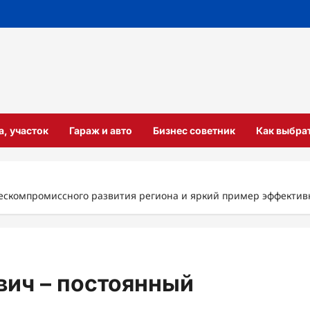
а, участок
Гараж и авто
Бизнес советник
Как выбра
ескомпромиссного развития региона и яркий пример эффективн
вич – постоянный