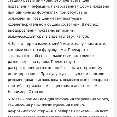
стадиях развития чирья. Это препараты для
подавления инфекции. Лекарственная форма показана
при одиночных фурункулах, при отсутствии
осложнений, повышения температуры и
удовлетворительном общем состоянии. В период
выздоровления показаны витамины,
иммуномодуляторы в виде таблеток, капсул.
Капли – при ячменях, мейбомите, наружном отите,
которые являются фурункулами. Препараты
закапывают в оба глаза, даже если воспаление
развивается на одном. Препятствует
распространению патогенной флоры и вторичному
инфицированию. При фурункуле в слуховом проходе
рекомендовано использовать комплексные препараты
с антибактериальным веществом и анестетиком.
Например, Отипакс.
Мази – применяют для ускорения созревания чирея,
заживления раны после удаления гнойно-
некротического стержня. Препараты показаны на всех
стадиях воспалительного процесса. Применяются при