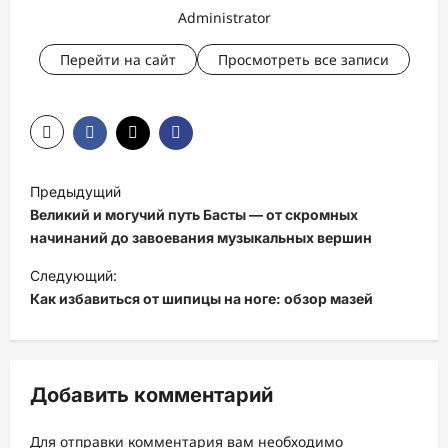
Administrator
Перейти на сайт
Просмотреть все записи
Н
Предыдущий
а
Великий и могучий путь Басты — от скромных
в
начинаний до завоевания музыкальных вершин
и
Следующий:
Как избавиться от шипицы на ноге: обзор мазей
г
а
ц
Добавить комментарий
и
я
Для отправки комментария вам необходимо