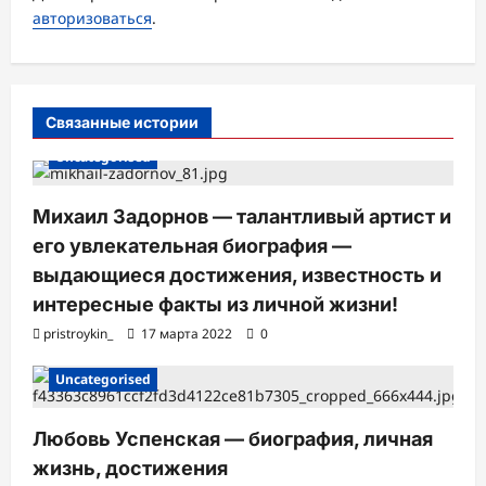
з
авторизоваться
.
а
п
и
Связанные истории
с
Uncategorised
и
Михаил Задорнов — талантливый артист и
его увлекательная биография —
выдающиеся достижения, известность и
интересные факты из личной жизни!
pristroykin_
17 марта 2022
0
Uncategorised
Любовь Успенская — биография, личная
жизнь, достижения