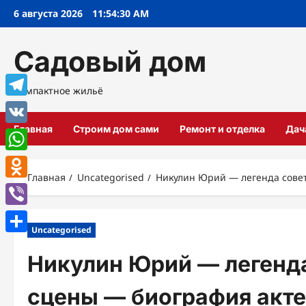
Перейти
6 августа 2026
11:54:31 AM
к
содержимому
Садовый дом
Компактное жильё
Telegram
Главная
Строим дом сами
Ремонт и отделка
Дач
VK
WhatsApp
Главная
Uncategorised
Никулин Юрий — легенда совет
Odnoklassniki
Viber
Uncategorised
Отправить
Никулин Юрий — легенда
сцены — биография акте