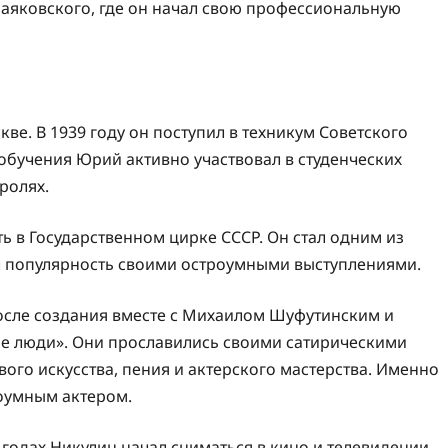
 Маяковского, где он начал свою профессиональную
ве. В 1939 году он поступил в техникум Советского
 обучения Юрий активно участвовал в студенческих
ролях.
ь в Государственном цирке СССР. Он стал одним из
л популярность своими остроумными выступлениями.
осле создания вместе с Михаилом Шуфутинским и
е люди». Они прославились своими сатирическими
ого искусства, пения и актерского мастерства. Именно
оумным актером.
годах Никулин начал сниматься в кино и телевидении.