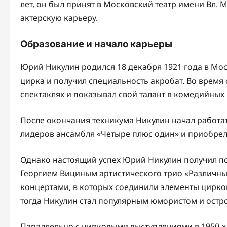
лет, он был принят в Московский театр имени Вл.
актерскую карьеру.
Образование и начало карьеры
Юрий Никулин родился 18 декабря 1921 года в Моск
цирка и получил специальность акробат. Во время
спектаклях и показывал свой талант в комедийных 
После окончания техникума Никулин начал работат
лидеров ансамбля «Четыре плюс один» и приобре
Однако настоящий успех Юрий Никулин получил п
Георгием Вициным артистического трио «Различны
концертами, в которых соединили элементы цирков
тогда Никулин стал популярным юмористом и остр
Параллельно с цирковыми выступлениями в 1950-х 