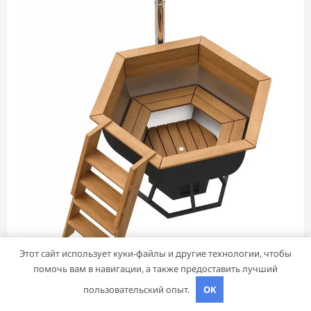
Этот сайт использует куки-файлы и другие технологии, чтобы
Дача, участок
помочь вам в навигации, а также предоставить лучший
пользовательский опыт.
OK
Чаны для бани: преимущества, виды и