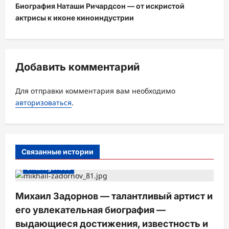
Биография Наташи Ричардсон — от искристой
г
актрисы к иконе киноиндустрии
а
ц
и
Добавить комментарий
я
з
Для отправки комментария вам необходимо
а
авторизоваться
.
п
и
с
Связанные истории
и
Uncategorised
Михаил Задорнов — талантливый артист и
его увлекательная биография —
выдающиеся достижения, известность и