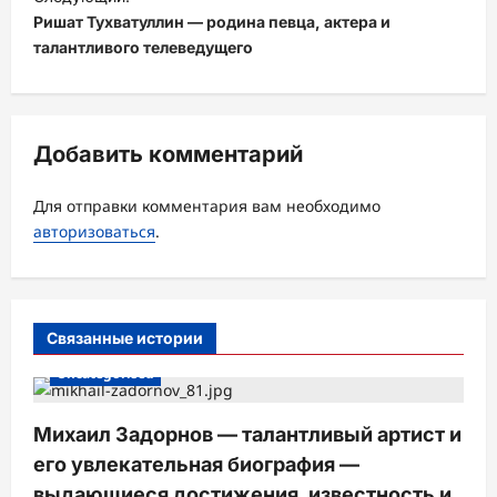
Ришат Тухватуллин — родина певца, актера и
г
талантливого телеведущего
а
ц
и
Добавить комментарий
я
з
Для отправки комментария вам необходимо
а
авторизоваться
.
п
и
с
Связанные истории
и
Uncategorised
Михаил Задорнов — талантливый артист и
его увлекательная биография —
выдающиеся достижения, известность и