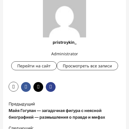
pristroykin_
Administrator
Перейти на сайт
Просмотреть все записи
Н
Предыдущий
а
Майя Гогулан — загадочная фигура с неясной
в
биографией — размышления о правде и мифах
и
Следующий: