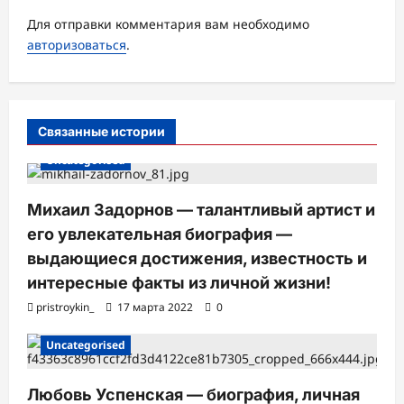
а
Для отправки комментария вам необходимо
авторизоваться
.
п
и
с
Связанные истории
и
Uncategorised
Михаил Задорнов — талантливый артист и
его увлекательная биография —
выдающиеся достижения, известность и
интересные факты из личной жизни!
pristroykin_
17 марта 2022
0
Uncategorised
Любовь Успенская — биография, личная