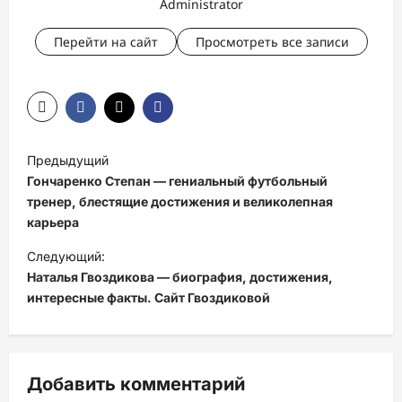
Administrator
Перейти на сайт
Просмотреть все записи
Н
Предыдущий
а
Гончаренко Степан — гениальный футбольный
в
тренер, блестящие достижения и великолепная
карьера
и
Следующий:
г
Наталья Гвоздикова — биография, достижения,
а
интересные факты. Сайт Гвоздиковой
ц
и
я
Добавить комментарий
з