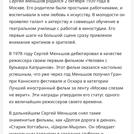
Сергей Меньшов
родился 2 октября 1939 года в
Москве. Его родители были простыми работниками, и
воспитывали в нем любовь к искусству. В молодости он
проявлял талант к актерству и совмещал обучение в
театральном училище с работой в киностудии. Его
первые шаги на большой сцене сразу привлекли
внимание критиков и зрителей.
В 1978 году Сергей Меньшов дебютировал в качестве
режиссера своим первым фильмом «Человек с
бульвара Капуцинов». Этот фильм оказался настолько
успешным, что уже через год Меньшов получил Гран-
при Каннского фестиваля и Оскара в категории
Лучший иностранный фильм за ленту «Москва слезам
не верит». Эти награды утвердили его статус одного
из величайших режиссеров своего времени.
В дальнейшем Сергей Меньшов снял такие
знаменитые фильмы, как «Долгая дорога в дюнах»,
«Старик Хоттабыч», «Ширли-Мырли». Он обладает
уникальным талантом в создании глубоких и