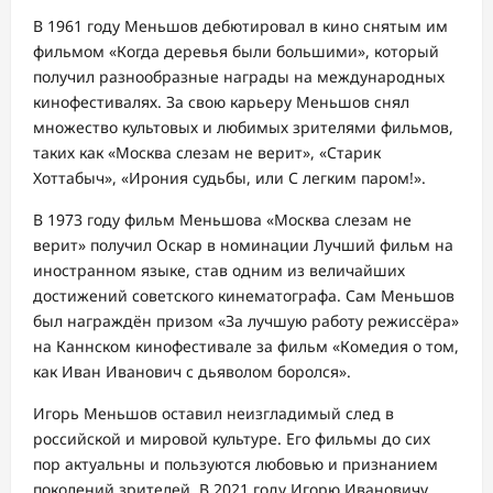
В 1961 году Меньшов дебютировал в кино снятым им
фильмом «Когда деревья были большими», который
получил разнообразные награды на международных
кинофестивалях. За свою карьеру Меньшов снял
множество культовых и любимых зрителями фильмов,
таких как «Москва слезам не верит», «Старик
Хоттабыч», «Ирония судьбы, или С легким паром!».
В 1973 году фильм Меньшова «Москва слезам не
верит» получил Оскар в номинации Лучший фильм на
иностранном языке, став одним из величайших
достижений советского кинематографа. Сам Меньшов
был награждён призом «За лучшую работу режиссёра»
на Каннском кинофестивале за фильм «Комедия о том,
как Иван Иванович с дьяволом боролся».
Игорь Меньшов оставил неизгладимый след в
российской и мировой культуре. Его фильмы до сих
пор актуальны и пользуются любовью и признанием
поколений зрителей. В 2021 году Игорю Ивановичу