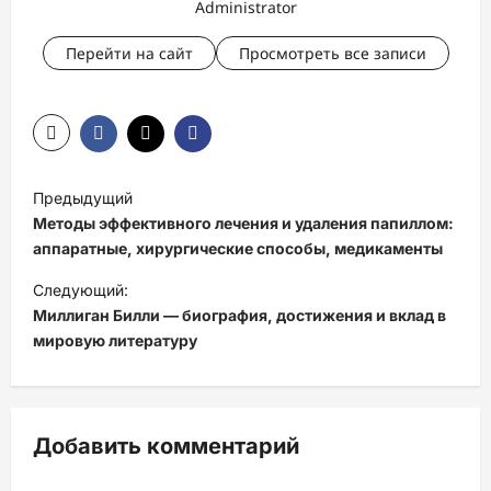
Administrator
Перейти на сайт
Просмотреть все записи
Н
Предыдущий
а
Методы эффективного лечения и удаления папиллом:
в
аппаратные, хирургические способы, медикаменты
и
Следующий:
Миллиган Билли — биография, достижения и вклад в
г
мировую литературу
а
ц
и
Добавить комментарий
я
з