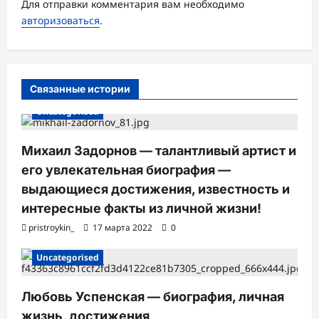
Для отправки комментария вам необходимо
а
авторизоваться
.
п
и
с
Связанные истории
и
Uncategorised
Михаил Задорнов — талантливый артист и
его увлекательная биография —
выдающиеся достижения, известность и
интересные факты из личной жизни!
pristroykin_
17 марта 2022
0
Uncategorised
Любовь Успенская — биография, личная
жизнь, достижения