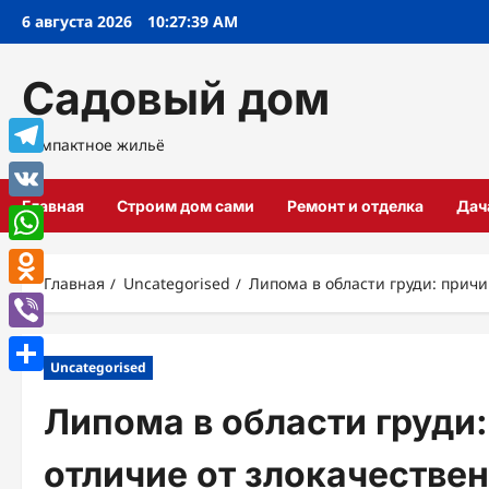
Перейти
6 августа 2026
10:27:40 AM
к
содержимому
Садовый дом
Компактное жильё
Telegram
Главная
Строим дом сами
Ремонт и отделка
Дач
VK
WhatsApp
Главная
Uncategorised
Липома в области груди: прич
Odnoklassniki
Viber
Uncategorised
Отправить
Липома в области груди
отличие от злокачестве