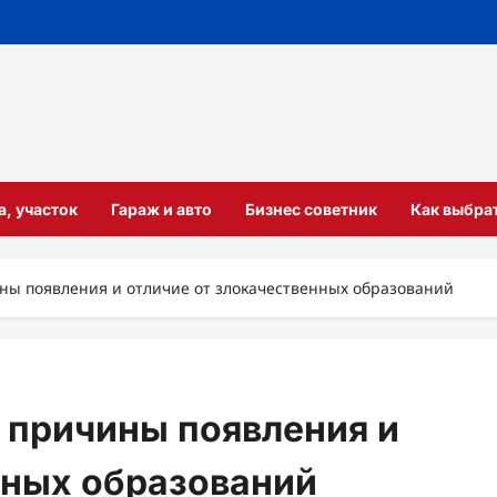
а, участок
Гараж и авто
Бизнес советник
Как выбра
ины появления и отличие от злокачественных образований
: причины появления и
нных образований