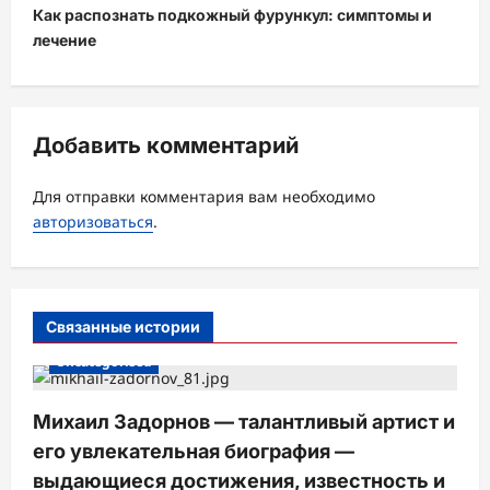
Как распознать подкожный фурункул: симптомы и
г
лечение
а
ц
и
Добавить комментарий
я
з
Для отправки комментария вам необходимо
а
авторизоваться
.
п
и
с
Связанные истории
и
Uncategorised
Михаил Задорнов — талантливый артист и
его увлекательная биография —
выдающиеся достижения, известность и