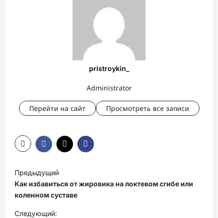
pristroykin_
Administrator
Перейти на сайт
Просмотреть все записи
Н
Предыдущий
а
Как избавиться от жировика на локтевом сгибе или
в
коленном суставе
и
Следующий: