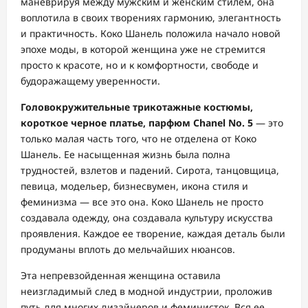
маневрируя между мужским и женским стилем, она
воплотила в своих творениях гармонию, элегантность
и практичность. Коко Шанель положила начало новой
эпохе моды, в которой женщина уже не стремится
просто к красоте, но и к комфортности, свободе и
будоражащему уверенности.
Головокружительные трикотажные костюмы,
короткое черное платье, парфюм Chanel No. 5
— это
только малая часть того, что не отделена от Коко
Шанель. Ее насыщенная жизнь была полна
трудностей, взлетов и падений. Сирота, танцовщица,
певица, модельер, бизнесвумен, икона стиля и
феминизма — все это она. Коко Шанель не просто
создавала одежду, она создавала культуру искусства
проявления. Каждое ее творение, каждая деталь были
продуманы вплоть до мельчайших нюансов.
Эта непревзойденная женщина оставила
неизгладимый след в модной индустрии, проложив
путь для многих дизайнеров и феминисток. Вся ее