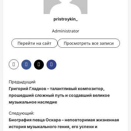
pristroykin_
Administrator
Перейти на сайт
Просмотреть все записи
Н
Предыдущий
а
Григорий Гладков – талантливый композитор,
в
прошедший сложный путь и создавший великое
музыкальное наследие
и
Следующий:
г
Биография певца Оскара – неповторимая жизненная
а
история музыкального гения, его успехи и