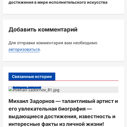
ц
достижения в мире исполнительского искусства
и
я
з
Добавить комментарий
а
Для отправки комментария вам необходимо
п
авторизоваться
.
и
с
и
Связанные истории
Uncategorised
Михаил Задорнов — талантливый артист и
его увлекательная биография —
выдающиеся достижения, известность и
интересные факты из личной жизни!