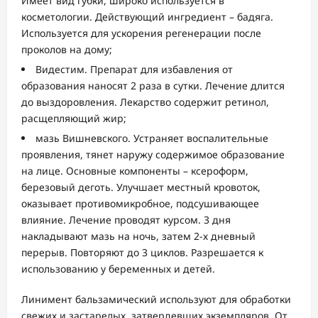
Имеет вид губки, широко используется в
косметологии. Действующий ингредиент – бадяга.
Используется для ускорения регенерации после
проколов на дому;
Видестим. Препарат для избавления от
образования наносят 2 раза в сутки. Лечение длится
до выздоровления. Лекарство содержит ретинол,
расщепляющий жир;
мазь Вишневского. Устраняет воспалительные
проявления, тянет наружу содержимое образование
на лице. Основные компоненты – ксероформ,
березовый деготь. Улучшает местный кровоток,
оказывает противомикробное, подсушивающее
влияние. Лечение проводят курсом. 3 дня
накладывают мазь на ночь, затем 2-х дневный
перерыв. Повторяют до 3 циклов. Разрешается к
использованию у беременных и детей.
Линимент бальзамический используют для обработки
свежих и застарелых, затвердевших экземпляров. От