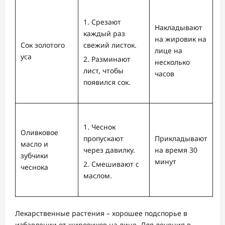
Срезают
Накладывают
каждый раз
на жировик на
Сок золотого
свежий листок.
лице на
уса
Разминают
несколько
лист, чтобы
часов
появился сок.
Чеснок
Оливковое
пропускают
Прикладывают
масло и
через давилку.
на время 30
зубчики
минут
Смешивают с
чеснока
маслом.
Лекарственные растения – хорошее подспорье в
избавлении от жировиков на лице. Для лечения в