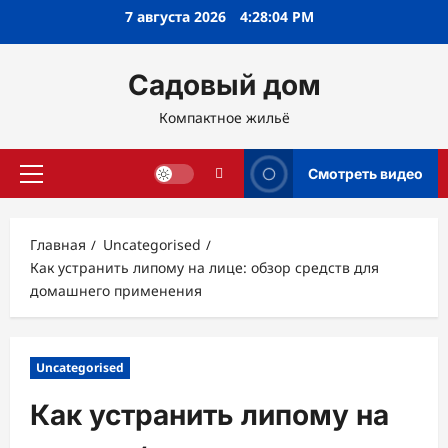
Перейти
7 августа 2026
4:28:05 PM
к
содержимому
Садовый дом
Компактное жильё
Смотреть видео
Основное
меню
Главная
Uncategorised
Как устранить липому на лице: обзор средств для
домашнего применения
Uncategorised
Как устранить липому на