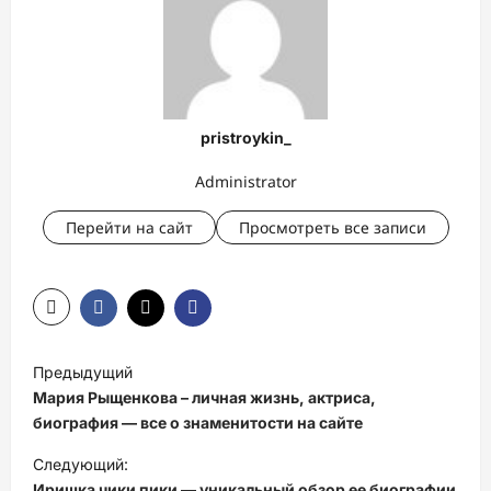
pristroykin_
Administrator
Перейти на сайт
Просмотреть все записи
Н
Предыдущий
а
Мария Рыщенкова – личная жизнь, актриса,
в
биография — все о знаменитости на сайте
и
Следующий:
Иришка чики пики — уникальный обзор ее биографии