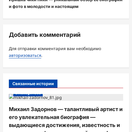
г
и фото в молодости и настоящем
а
ц
и
Добавить комментарий
я
з
Для отправки комментария вам необходимо
а
авторизоваться
.
п
и
с
Связанные истории
и
Uncategorised
Михаил Задорнов — талантливый артист и
его увлекательная биография —
выдающиеся достижения, известность и