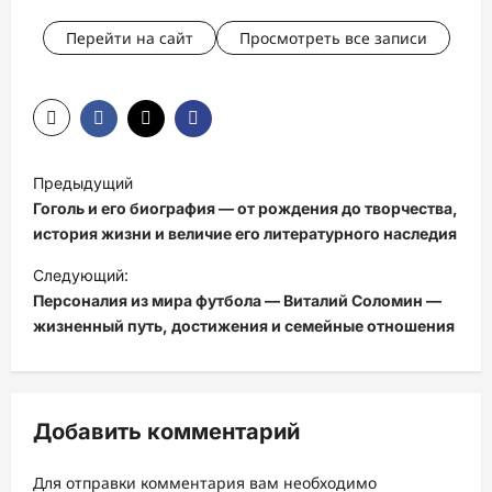
Перейти на сайт
Просмотреть все записи
Н
Предыдущий
а
Гоголь и его биография — от рождения до творчества,
в
история жизни и величие его литературного наследия
и
Следующий:
Персоналия из мира футбола — Виталий Соломин —
г
жизненный путь, достижения и семейные отношения
а
ц
и
Добавить комментарий
я
з
Для отправки комментария вам необходимо