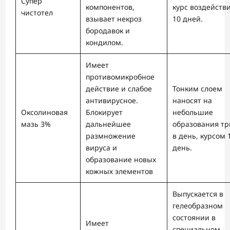
Супер
компонентов,
курс воздейств
чистотел
взывает некроз
10 дней.
бородавок и
кондилом.
Имеет
противомикробное
действие и слабое
Тонким слоем
антивирусное.
наносят на
Оксолиновая
Блокирует
небольшие
мазь 3%
дальнейшее
образования т
размножение
в день, курсом 
вируса и
день.
образование новых
кожных элементов
Выпускается в
гелеобразном
состоянии в
Имеет
специальном