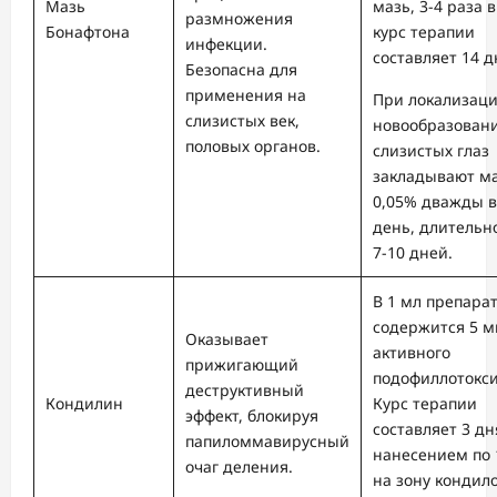
Мазь
мазь, 3-4 раза в
размножения
Бонафтона
курс терапии
инфекции.
составляет 14 д
Безопасна для
применения на
При локализац
слизистых век,
новообразован
половых органов.
слизистых глаз
закладывают м
0,05% дважды в
день, длительн
7-10 дней.
В 1 мл препара
содержится 5 м
Оказывает
активного
прижигающий
подофиллотокси
деструктивный
Кондилин
Курс терапии
эффект, блокируя
составляет 3 дня
папиломмавирусный
нанесением по 
очаг деления.
на зону кондил