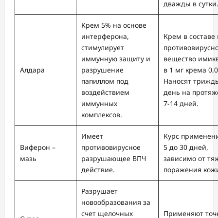
дважды в сутки
Крем 5% на основе
интерферона,
Крем в составе
стимулирует
противовирусн
иммунную защиту и
вещество имик
Алдара
разрушение
в 1 мг крема 0,0
папиллом под
Наносят трижд
воздействием
день на протя
иммунных
7-14 дней.
комплексов.
Имеет
Курс применени
Виферон –
противовирусное
5 до 30 дней,
мазь
разрушающее ВПЧ
зависимо от тя
действие.
поражения кож
Разрушает
новообразования за
счет щелочных
Применяют точ