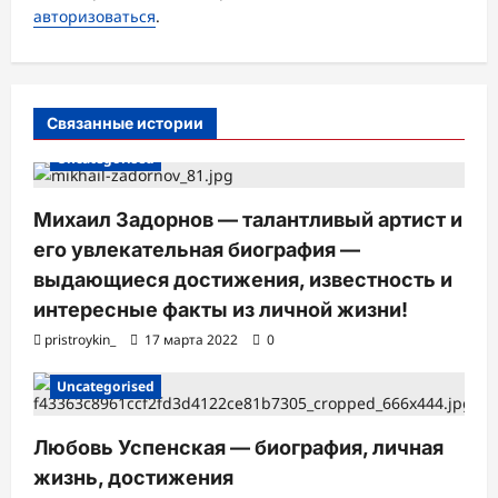
а
авторизоваться
.
п
и
с
Связанные истории
и
Uncategorised
Михаил Задорнов — талантливый артист и
его увлекательная биография —
выдающиеся достижения, известность и
интересные факты из личной жизни!
pristroykin_
17 марта 2022
0
Uncategorised
Любовь Успенская — биография, личная
жизнь, достижения