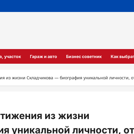
а, участок
Гараж и авто
Бизнес советник
Как выбра
я из жизни Складчикова — биография уникальной личности, о
стижения из жизни
я уникальной личности, о