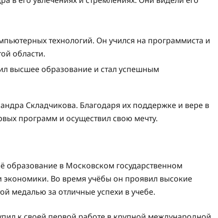
омпьютерных технологий. Он учился на программиста и
той области.
чил высшее образование и стал успешным
сандра Складчикова. Благодаря их поддержке и вере в
ервых программ и осуществил свою мечту.
ё образование в Московском государственном
ти экономики. Во время учёбы он проявил высокие
й медалью за отличные успехи в учебе.
упил к своей первой работе в крупной международной