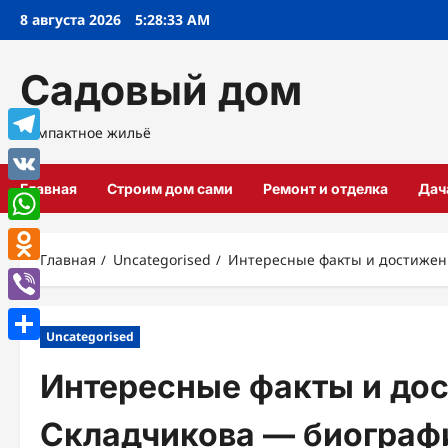
Перейти
8 августа 2026
5:28:34 AM
к
содержимому
Садовый дом
Компактное жильё
Telegram
Главная
Строим дом сами
Ремонт и отделка
Дач
VK
WhatsApp
Главная
Uncategorised
Интересные факты и достижени
Odnoklassniki
Viber
Uncategorised
Отправить
Интересные факты и до
Складчикова — биографи