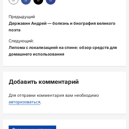
Н
Предыдущий
а
Державин Андрей — болезнь и биография великого
в
поэта
и
Следующий:
Липома с локализацией на спине: обзор средств для
г
домашнего использования
а
ц
и
Добавить комментарий
я
з
Для отправки комментария вам необходимо
а
авторизоваться
.
п
и