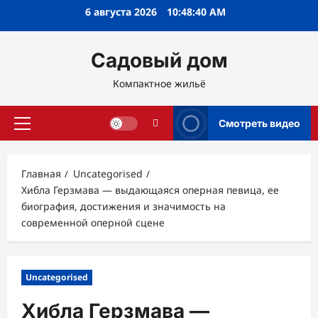
Перейти
6 августа 2026
10:48:41 AM
к
содержимому
Садовый дом
Компактное жильё
Смотреть видео
Основное
меню
Главная
Uncategorised
Хибла Герзмава — выдающаяся оперная певица, ее
биография, достижения и значимость на
современной оперной сцене
Uncategorised
Хибла Герзмава —