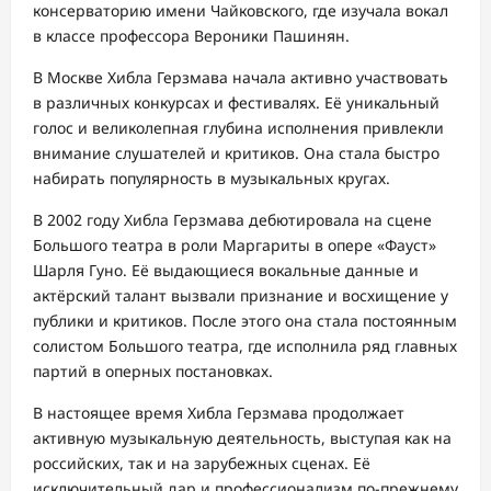
консерваторию имени Чайковского, где изучала вокал
в классе профессора Вероники Пашинян.
В Москве Хибла Герзмава начала активно участвовать
в различных конкурсах и фестивалях. Её уникальный
голос и великолепная глубина исполнения привлекли
внимание слушателей и критиков. Она стала быстро
набирать популярность в музыкальных кругах.
В 2002 году Хибла Герзмава дебютировала на сцене
Большого театра в роли Маргариты в опере «Фауст»
Шарля Гуно. Её выдающиеся вокальные данные и
актёрский талант вызвали признание и восхищение у
публики и критиков. После этого она стала постоянным
солистом Большого театра, где исполнила ряд главных
партий в оперных постановках.
В настоящее время Хибла Герзмава продолжает
активную музыкальную деятельность, выступая как на
российских, так и на зарубежных сценах. Её
исключительный дар и профессионализм по-прежнему