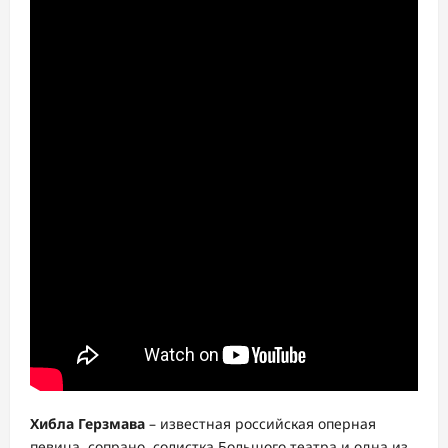
Хибла Герзмава
– известная российская оперная
певица, сопрано, солистка Большого театра и одна из