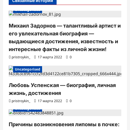
с
Связанные истории
и
Uncategorised
Михаил Задорнов — талантливый артист и
его увлекательная биография —
выдающиеся достижения, известность и
интересные факты из личной жизни!
pristroykin_
17 марта 2022
0
Uncategorised
Любовь Успенская — биография, личная
жизнь, достижения
pristroykin_
17 марта 2022
0
Uncategorised
Причины возникновения липомы в почке: