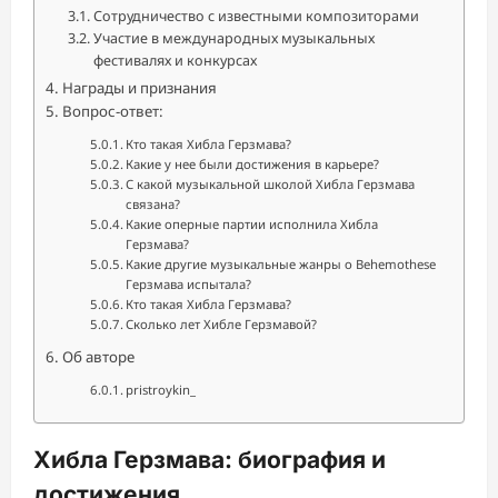
Сотрудничество с известными композиторами
Участие в международных музыкальных
фестивалях и конкурсах
Награды и признания
Вопрос-ответ:
Кто такая Хибла Герзмава?
Какие у нее были достижения в карьере?
С какой музыкальной школой Хибла Герзмава
связана?
Какие оперные партии исполнила Хибла
Герзмава?
Какие другие музыкальные жанры о Behemothese
Герзмава испытала?
Кто такая Хибла Герзмава?
Сколько лет Хибле Герзмавой?
Об авторе
pristroykin_
Хибла Герзмава: биография и
достижения