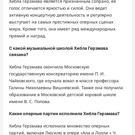
Хибла Герзмава является признанным сопрано, ее
голос отличается яркостью и силой. Она ведет
активную концертную деятельность и регулярно
выступает на самых престижных оперных сценах
мира. Кроме того, она имеет ряд международных
премий и наград.
С какой музыкальной школой Хибла Герзмава
связана?
Хибла Герзмава окончила Московскую
государственную консерваторию имени П. И.
Чайковского, где изучала вокал в классе профессора
Галины Николаевны Вишневской. Также она получила
образование в Московской детской хоровой школе
имени В. С. Попова.
Какие оперные партии исполнила Хибла Герзмава?
Хибла Герзмава исполнила множество оперных
партий, включая Люсилю в опере «Ала и Лолли « Ч.