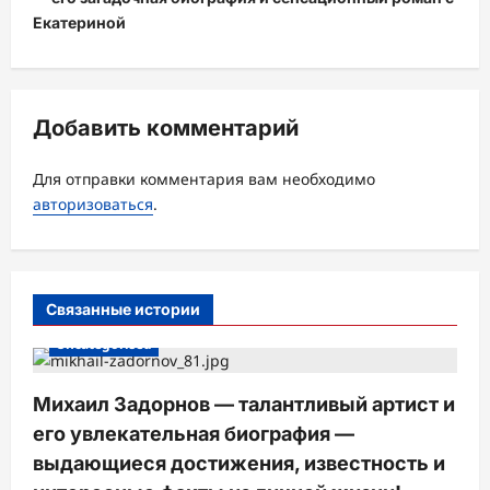
ц
Екатериной
и
я
з
Добавить комментарий
а
Для отправки комментария вам необходимо
п
авторизоваться
.
и
с
и
Связанные истории
Uncategorised
Михаил Задорнов — талантливый артист и
его увлекательная биография —
выдающиеся достижения, известность и