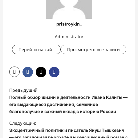
pristroykin_
Administrator
Перейти на сайт
Просмотреть все записи
Н
Предыдущий
а
Полный обзор жизни и деятельности Ивана Калиты —
в
его выдающиеся достижения, семейное
благополучие и важный вклад в историю России
и
Следующий:
г
Эксцентричный политик и писатель Януш Тышкевич
а
— его загадочная биография и сенсационный роман с