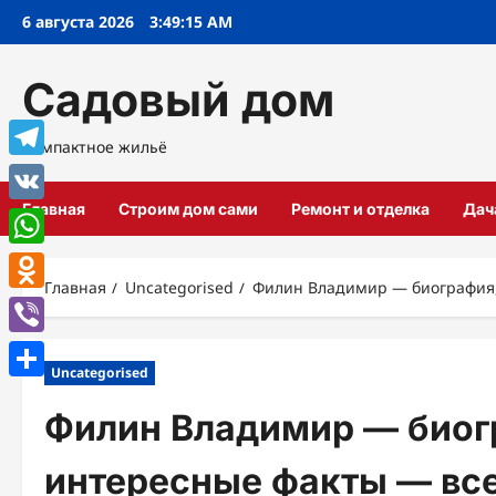
Перейти
6 августа 2026
3:49:16 AM
к
содержимому
Садовый дом
Компактное жильё
Telegram
Главная
Строим дом сами
Ремонт и отделка
Дач
VK
WhatsApp
Главная
Uncategorised
Филин Владимир — биография,
Odnoklassniki
Viber
Uncategorised
Отправить
Филин Владимир — биог
интересные факты — все,