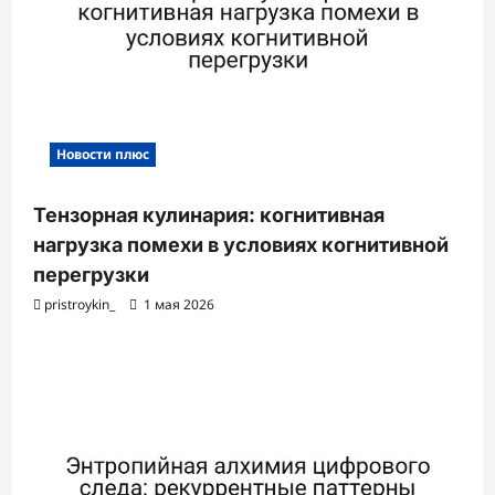
и
Новости плюс
Тензорная кулинария: когнитивная
нагрузка помехи в условиях когнитивной
перегрузки
pristroykin_
1 мая 2026