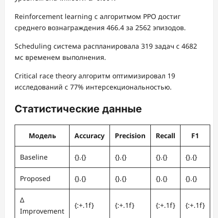
Reinforcement learning с алгоритмом PPO достиг
среднего вознаграждения 466.4 за 2562 эпизодов.
Scheduling система распланировала 319 задач с 4682
мс временем выполнения.
Critical race theory алгоритм оптимизировал 19
исследований с 77% интерсекциональностью.
Статистические данные
Модель
Accuracy
Precision
Recall
F1
Baseline
{}.{}
{}.{}
{}.{}
{}.{}
Proposed
{}.{}
{}.{}
{}.{}
{}.{}
Δ
{:+.1f}
{:+.1f}
{:+.1f}
{:+.1f}
Improvement