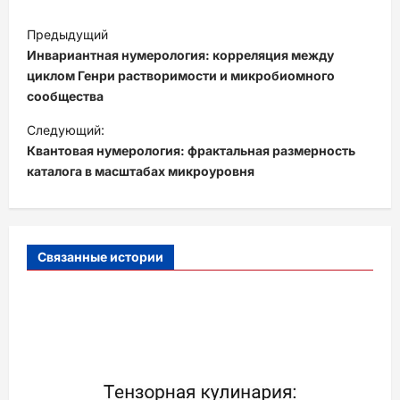
Н
Предыдущий
а
Инвариантная нумерология: корреляция между
в
циклом Генри растворимости и микробиомного
сообщества
и
Следующий:
г
Квантовая нумерология: фрактальная размерность
а
каталога в масштабах микроуровня
ц
и
я
Связанные истории
з
а
п
и
с