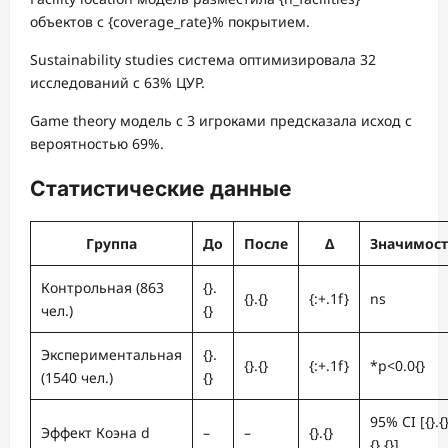
объектов с {coverage_rate}% покрытием.
Sustainability studies система оптимизировала 32
исследований с 63% ЦУР.
Game theory модель с 3 игроками предсказала исход с
вероятностью 69%.
Статистические данные
Группа
До
После
Δ
Значимост
Контрольная (863
{}.
{}.{}
{:+.1f}
ns
чел.)
{}
Экспериментальная
{}.
{}.{}
{:+.1f}
*p<0.0{}
(1540 чел.)
{}
95% CI [{}.{}
Эффект Коэна d
–
–
{}.{}
{}.{}]