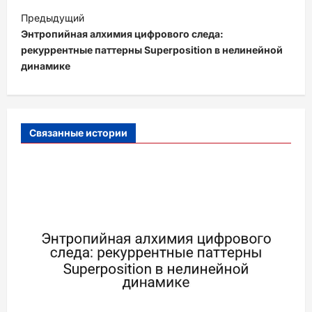
Н
Предыдущий
а
Энтропийная алхимия цифрового следа:
в
рекуррентные паттерны Superposition в нелинейной
динамике
и
г
а
Связанные истории
ц
и
я
з
а
п
и
с
и