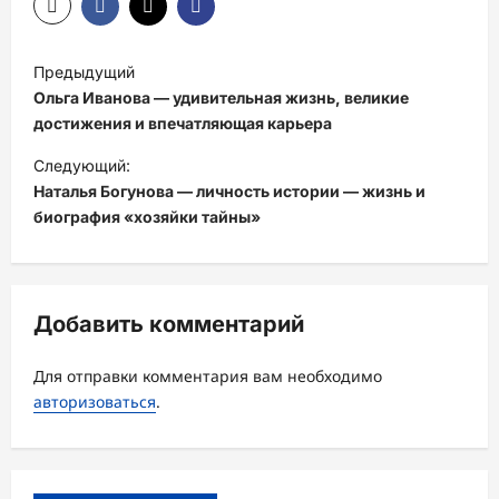
Н
Предыдущий
а
Ольга Иванова — удивительная жизнь, великие
в
достижения и впечатляющая карьера
и
Следующий:
Наталья Богунова — личность истории — жизнь и
г
биография «хозяйки тайны»
а
ц
и
Добавить комментарий
я
з
Для отправки комментария вам необходимо
а
авторизоваться
.
п
и