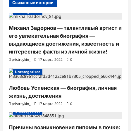
с
Связанные истории
и
Uncategorised
Михаил Задорнов — талантливый артист и
его увлекательная биография —
выдающиеся достижения, известность и
интересные факты из личной жизни!
pristroykin_
17 марта 2022
0
Uncategorised
Любовь Успенская — биография, личная
жизнь, достижения
pristroykin_
17 марта 2022
0
Uncategorised
Причины возникновения липомы в почке: