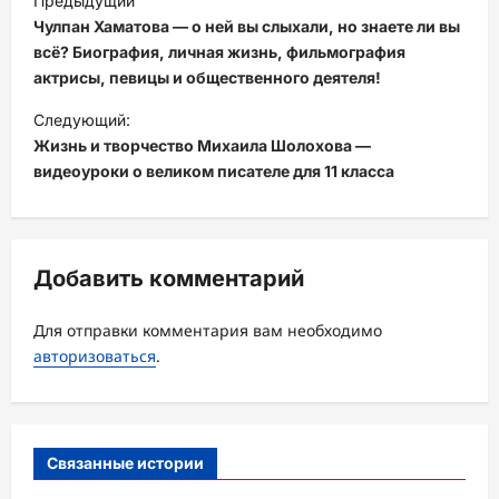
Предыдущий
а
Чулпан Хаматова — о ней вы слыхали, но знаете ли вы
в
всё? Биография, личная жизнь, фильмография
актрисы, певицы и общественного деятеля!
и
Следующий:
г
Жизнь и творчество Михаила Шолохова —
а
видеоуроки о великом писателе для 11 класса
ц
и
я
Добавить комментарий
з
а
Для отправки комментария вам необходимо
авторизоваться
.
п
и
с
Связанные истории
и
Uncategorised