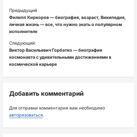
Н
Предыдущий
а
Филипп Киркоров — биография, возраст, Википедия,
в
личная жизнь — все, что нужно знать о популярном
исполнителе
и
Следующий:
г
Виктор Васильевич Горбатко — биография
а
космонавта с удивительными достижениями в
ц
космической карьере
и
я
з
Добавить комментарий
а
Для отправки комментария вам необходимо
п
авторизоваться
.
и
с