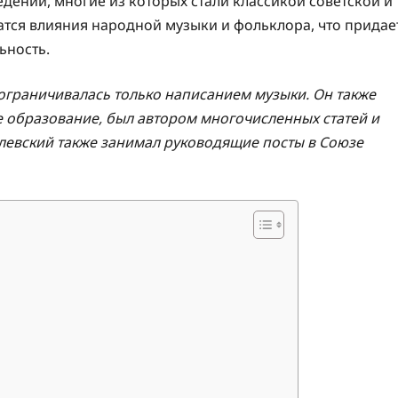
дений, многие из которых стали классикой советской и
атся влияния народной музыки и фольклора, что придае
ьность.
 ограничивалась только написанием музыки. Он также
е образование, был автором многочисленных статей и
балевский также занимал руководящие посты в Союзе