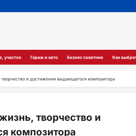
а, участок
Гараж и авто
Бизнес советник
Как выбра
, творчество и достижения выдающегося композитора
жизнь, творчество и
я композитора