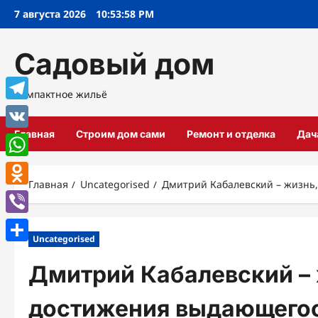
Перейти
7 августа 2026
10:53:59 PM
к
содержимому
Садовый дом
Компактное жильё
Telegram
Главная
Строим дом сами
Ремонт и отделка
Дач
VK
WhatsApp
Главная
Uncategorised
Дмитрий Кабалевский – жизнь
Odnoklassniki
Viber
Uncategorised
Отправить
Дмитрий Кабалевский – 
достижения выдающегос