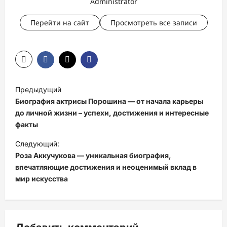
Administrator
Перейти на сайт
Просмотреть все записи
Н
Предыдущий
а
Биография актрисы Порошина — от начала карьеры
в
до личной жизни – успехи, достижения и интересные
факты
и
Следующий:
г
Роза Аккучукова — уникальная биография,
а
впечатляющие достижения и неоценимый вклад в
ц
мир искусства
и
я
з