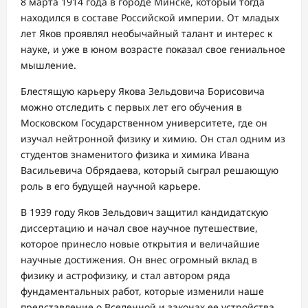
8 марта 1914 года в городе Минске, который тогда
находился в составе Российской империи. От младых
лет Яков проявлял необычайный талант и интерес к
науке, и уже в юном возрасте показал свое гениальное
мышление.
Блестящую карьеру Якова Зельдовича Борисовича
можно отследить с первых лет его обучения в
Московском Государственном университете, где он
изучал нейтронной физику и химию. Он стал одним из
студентов знаменитого физика и химика Ивана
Васильевича Обрядаева, который сыграл решающую
роль в его будущей научной карьере.
В 1939 году Яков Зельдович защитил кандидатскую
диссертацию и начал свое научное путешествие,
которое принесло новые открытия и величайшие
научные достижения. Он внес огромный вклад в
физику и астрофизику, и стал автором ряда
фундаментальных работ, которые изменили наше
представление о Вселенной и законах ее устройства.