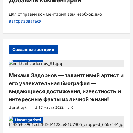
Добавить комментарий
а
Для отправки комментария вам необходимо
п
авторизоваться
.
и
с
и
Связанные истории
Uncategorised
Михаил Задорнов — талантливый артист и
его увлекательная биография —
выдающиеся достижения, известность и
интересные факты из личной жизни!
pristroykin_
17 марта 2022
0
Uncategorised