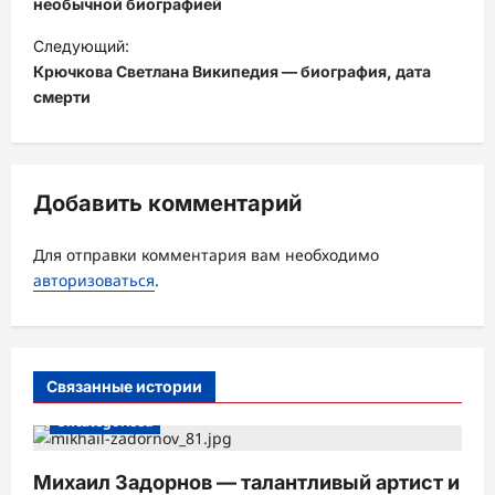
в
необычной биографией
и
Следующий:
Крючкова Светлана Википедия — биография, дата
г
смерти
а
ц
и
Добавить комментарий
я
з
Для отправки комментария вам необходимо
а
авторизоваться
.
п
и
с
Связанные истории
и
Uncategorised
Михаил Задорнов — талантливый артист и