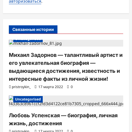
а
авторизоваться
.
п
и
с
Связанные истории
и
Uncategorised
Михаил Задорнов — талантливый артист и
его увлекательная биография —
выдающиеся достижения, известность и
интересные факты из личной жизни!
pristroykin_
17 марта 2022
0
Uncategorised
Любовь Успенская — биография, личная
жизнь, достижения
pristroykin_
17 марта 2022
0