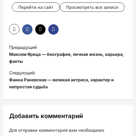
Перейти на сайт
Просмотреть все записи
Н
Предыдущий
а
Максим Ярица — биография, личная жизнь, карьера,
в
факты
и
Следующий:
Фаина Раневская — великая актриса, характер и
г
непростая судьба
а
ц
и
Добавить комментарий
я
з
Для отправки комментария вам необходимо