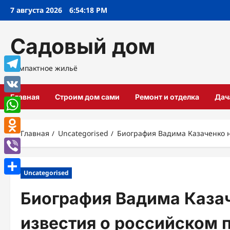
Перейти
7 августа 2026
6:54:19 PM
к
содержимому
Садовый дом
Компактное жильё
Telegram
Главная
Строим дом сами
Ремонт и отделка
Дач
VK
WhatsApp
Главная
Uncategorised
Биография Вадима Казаченко н
Odnoklassniki
Viber
Uncategorised
Отправить
Биография Вадима Каза
известия о российском п