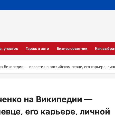
а, участок
Гараж и авто
Бизнес советник
Как выбра
а Википедии — известия о российском певце, его карьере, ли
ченко на Википедии —
евце, его карьере, личной