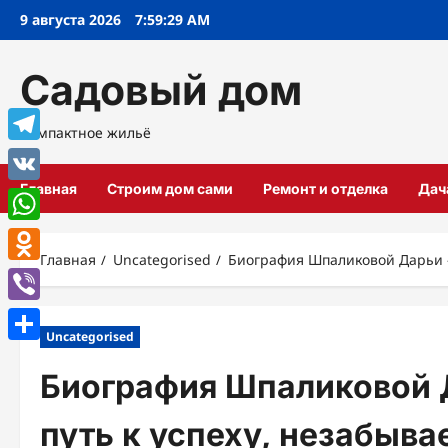
Перейти
9 августа 2026
7:59:30 AM
к
содержимому
Садовый дом
Компактное жильё
Telegram
Главная
Строим дом сами
Ремонт и отделка
Дач
VK
WhatsApp
Главная
Uncategorised
Биография Шпаликовой Дарьи —
Odnoklassniki
Viber
Uncategorised
Отправить
Биография Шпаликовой 
путь к успеху, незабыв