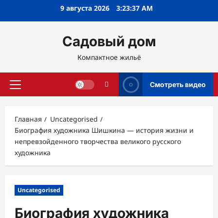
Перейти
9 августа 2026
3:23:38 AM
к
содержимому
Садовый дом
Компактное жильё
Смотреть видео
Основное
меню
Главная
Uncategorised
Биография художника Шишкина — история жизни и
непревзойденного творчества великого русского
художника
Uncategorised
Биография художника