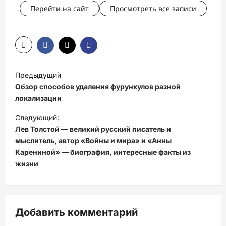
Перейти на сайт
Просмотреть все записи
Н
Предыдущий
а
Обзор способов удаления фурункулов разной
в
локализации
и
Следующий:
Лев Толстой — великий русский писатель и
г
мыслитель, автор «Войны и мира» и «Анны
а
Карениной» — биография, интересные факты из
ц
жизни
и
я
з
Добавить комментарий
а